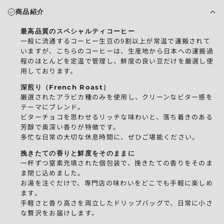
み
商品紹介
中
.
最高品質のスペシャルティコーヒー
.
一般に流通するコーヒー生豆の9割以上が常温で運搬されて
.
いますが、こちらのコーヒーは、生産地から日本への運搬過
程のほとんどを定温で管理し、鮮度の良い豆だけを厳選し使
用しております。
深煎り（French Roast）
厳選されたアラビカ種のみを使用し、クリーンなビター感を
テーマにブレンド。
ビターチョコを思わせるリッチな味わいと、落ち着きのある
芳醇で奥深い香りが特徴です。
多忙な日常の大切な休息時間に、ぜひご堪能ください。
挽きたての香りと鮮度をそのままに
一杯ずつ窒素充填された個包装で、挽きたての香りをそのま
ま閉じ込めました。
お湯を注ぐだけで、専門店の味わいをどこでも手軽に楽しめ
ます。
手軽さと香り高さを両立したドリップバッグで、日常に小さ
な贅沢をお届けします。