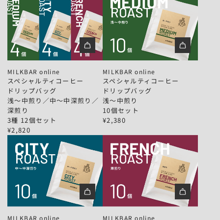
ス
ス
ペ
ペ
MILKBAR online
MILKBAR online
シ
シ
スペシャルティコーヒー
スペシャルティコーヒー
ャ
ャ
ドリップバッグ
ドリップバッグ
ル
ル
浅〜中煎り／中〜中深煎り／
浅〜中煎り
テ
テ
深煎り
10個セット
ィ
ィ
3種 12個セット
¥2,380
コ
コ
¥2,820
ー
ー
ヒ
ヒ
ー
ー
｜
｜
ド
ド
リ
リ
ッ
ッ
ス
ス
プ
プ
ペ
ペ
バ
バ
MILKBAR online
MILKBAR online