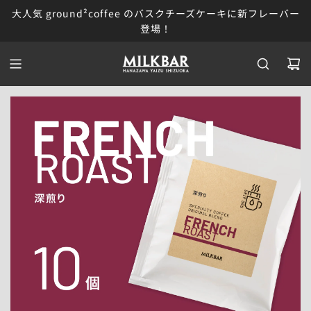
コ
大人気 ground²coffee のバスクチーズケーキに新フレーバー
ン
登場！
テ
ン
ツ
に
ス
キ
ッ
プ