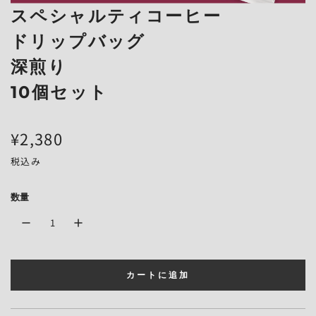
スペシャルティコーヒー
ドリップバッグ
深煎り
10個セット
通
¥2,380
常
税込み
価
数量
格
カートに追加
読
み
込