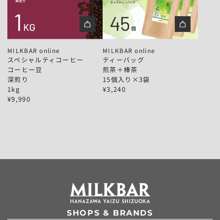
1
｜
｜
り
0
2
コ
コ
｜
個
個
ー
ー
1
セ
セ
ス
テ
ヒ
ヒ
0
ッ
ッ
ペ
ィ
ー
ー
個
ト
ト
MILKBAR online
MILKBAR online
シ
ー
豆
豆
セ
を
を
スペシャルティコーヒー
ティーバッグ
ャ
バ
｜
｜
ッ
カ
カ
コーヒー豆
煎茶＋棒茶
ル
ッ
浅
中
ト
ー
ー
深煎り
15個入り×3袋
テ
グ
〜
〜
を
ト
ト
1kg
¥3,240
ィ
｜
中
中
カ
に
に
¥9,990
コ
煎
煎
深
ー
追
追
ー
茶
り
煎
ト
加
加
ヒ
＋
｜
り
に
ー
棒
1
｜
追
｜
茶
k
1
加
コ
｜
g
k
ー
1
を
g
ヒ
5
カ
を
ー
個
ー
カ
豆
入
ト
ー
｜
り
に
ト
深
×
SHOPS & BRANDS
追
に