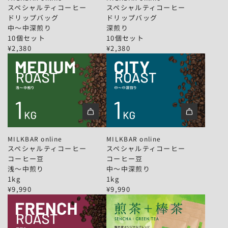
シ
シ
ッ
ッ
スペシャルティコーヒー
スペシャルティコーヒー
ャ
ャ
グ
グ
ドリップバッグ
ドリップバッグ
ル
ル
｜
｜
中〜中深煎り
深煎り
テ
テ
浅
浅
10個セット
10個セット
ィ
ィ
〜
〜
¥2,380
¥2,380
コ
コ
中
中
ー
ー
煎
煎
ヒ
ヒ
り
り
ー
ー
／
｜
｜
｜
中
1
ド
ド
〜
0
リ
リ
中
個
ス
ス
ッ
ッ
深
セ
ペ
ペ
プ
プ
煎
ッ
MILKBAR online
MILKBAR online
シ
シ
バ
バ
り
ト
スペシャルティコーヒー
スペシャルティコーヒー
ャ
ャ
ッ
ッ
／
を
コーヒー豆
コーヒー豆
ル
ル
グ
グ
深
カ
浅〜中煎り
中〜中深煎り
テ
テ
｜
｜
煎
ー
1kg
1kg
ィ
ィ
中
深
り
ト
¥9,990
¥9,990
コ
コ
〜
煎
｜
に
ー
ー
中
り
3
追
ヒ
ヒ
深
｜
種
加
ー
ー
煎
1