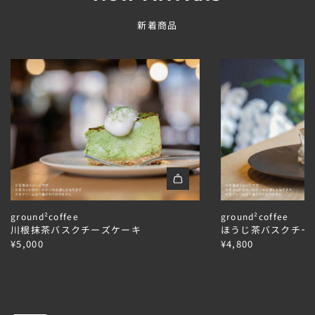
新着商品
A
A
d
d
ground²coffee
ground²coffee
d
d
川根抹茶バスクチーズケーキ
ほうじ茶バスクチー
川
ほ
¥5,000
¥4,800
根
う
抹
じ
茶
茶
バ
バ
ス
ス