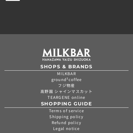
ク
ク
チ
チ
ー
ー
ズ
ズ
ケ
ケ
ー
ー
キ
キ
t
t
o
o
t
t
h
h
SHOPS & BRANDS
e
e
MILKBAR
c
c
ground²coffee
a
a
フジ物産
r
r
高野園 シャインマスカット
t
t
TEARGENE online
SHOPPING GUIDE
Terms of service
Shipping policy
Refund policy
Legal notice