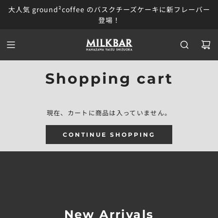
S
大人気 ground²coffee のバスクチーズケーキに新フレーバー
K
登場！
I
P
T
O
C
O
Shopping cart
N
T
E
N
現在、カートに商品は入っていません。
T
CONTINUE SHOPPING
New Arrivals