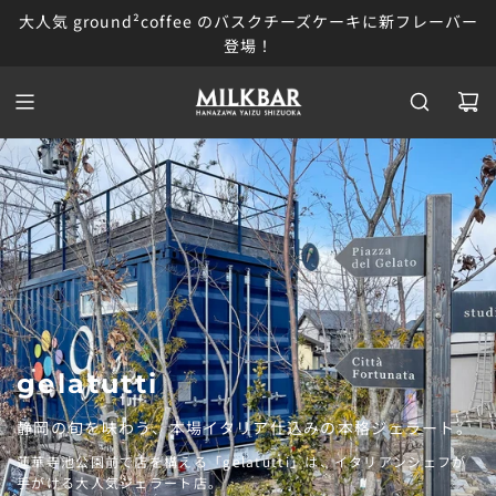
S
大人気 ground²coffee のバスクチーズケーキに新フレーバー
K
登場！
I
P
T
O
C
O
N
T
E
N
T
gelatutti
静岡の旬を味わう、本場イタリア仕込みの本格ジェラート。
蓮華寺池公園前で店を構える「gelatutti」は、イタリアンシェフが
手がける大人気ジェラート店。